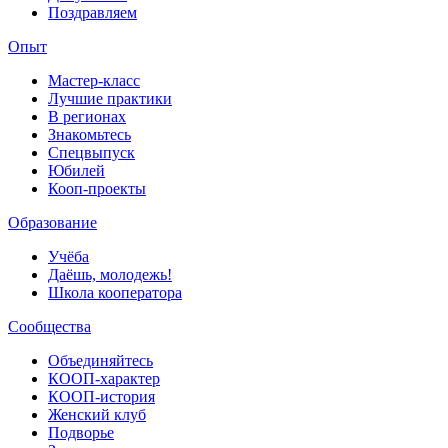
Поздравляем
Опыт
Мастер-класс
Лучшие практики
В регионах
Знакомьтесь
Спецвыпуск
Юбилей
Кооп-проекты
Образование
Учёба
Даёшь, молодежь!
Школа кооператора
Сообщества
Объединяйтесь
КООП-характер
КООП-история
Женский клуб
Подворье