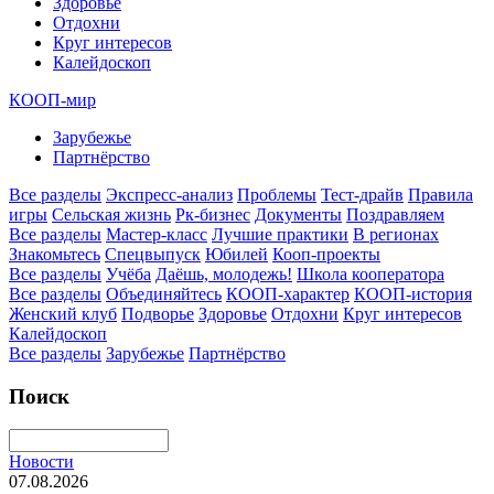
Здоровье
Отдохни
Круг интересов
Калейдоскоп
КООП-мир
Зарубежье
Партнёрство
Все разделы
Экспресс-анализ
Проблемы
Тест-драйв
Правила
игры
Сельская жизнь
Рк-бизнес
Документы
Поздравляем
Все разделы
Мастер-класс
Лучшие практики
В регионах
Знакомьтесь
Спецвыпуск
Юбилей
Кооп-проекты
Все разделы
Учёба
Даёшь, молодежь!
Школа кооператора
Все разделы
Объединяйтесь
КООП-характер
КООП-история
Женский клуб
Подворье
Здоровье
Отдохни
Круг интересов
Калейдоскоп
Все разделы
Зарубежье
Партнёрство
Поиск
Новости
07.08.2026