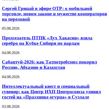
Сергей Грицай в эфире ОТР: о мобильной
торговле, новом законе и мужестве кооператоров
на передовой
05.08.2026
Председатель ПТПК «Дух Хакасии» взяла
серебро на Кубке Сибири по нардам
04.08.2026
Сабантуй-2026: как Татпотребсоюз покорил
Россию, Абхазию и Казахстан
04.08.2026
Интеллектуальный квест и специальный
сувенир: как Центр НХП Центросоюза удивил
гостей на «Празднике огурца» в Суздале
03.08.2026