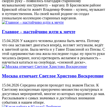
скорую руку – появилось благодаря старинному
музыкальному инструменту – варгану. В Брасовском районе
Брянской области живёт Владимир Фомин – кузнец, музыкант
и путешественник. На своей малой родине он создал
уникальную коллекцию старинных варганов.
Главное – настойчиво идти к мечте
15.04.2026
У каждого человека должна быть мечта. Потому
что она заставляет двигаться вперёд, вселяет энтузиазм, ведёт
к заветной цели. Была мечта и у Гаяне Плаксиной из Пензы. С
этой одержимостью она жила последние годы: ну просто руки
чесались (вернее, ноги) претворить желаемое в реальность –
научиться кататься на сноуборде, «снежной доске».
Москва отмечает Светлое Христово Воскресение
15.04.2026
Середина апреля проходит под знаком Пасхи. К
Светлому воскресенью приурочено множество культурных и
досуговых мероприятий, многие из которых продлятся до мая.
Рассказываем о самых значимых и достойных внимания
событиях в нашем обзоре.