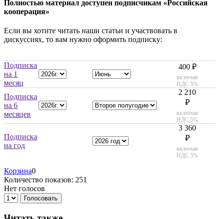
Полностью материал доступен подписчикам «Российская
кооперация»
Если вы хотите читать наши статьи и участвовать в
дискуссиях, то вам нужно оформить подписку:
Подписка
400 ₽
на 1
включая
месяц
НДС 5%
2 210
Подписка
₽
на 6
включая
месяцев
НДС 5%
3 360
Подписка
₽
на год
включая
НДС 5%
Корзина
0
Количество показов: 251
Нет голосов
Голосовать
Читать также