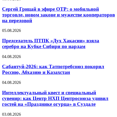
Сергей Грицай в эфире ОТР: о мобильной
торговле, новом законе и мужестве кооператоров
на передовой
05.08.2026
Председатель ПТПК «Дух Хакасии» взяла
серебро на Кубке Сибири по нардам
04.08.2026
Сабантуй-2026: как Татпотребсоюз покорил
Россию, Абхазию и Казахстан
04.08.2026
Интеллектуальный квест и специальный
сувенир: как Центр НХП Центросоюза удивил
гостей на «Празднике огурца» в Суздале
03.08.2026