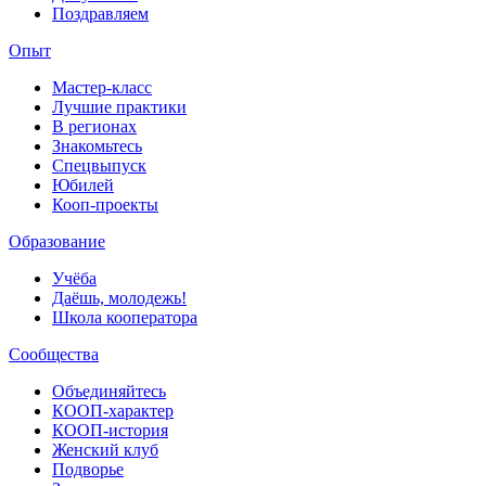
Поздравляем
Опыт
Мастер-класс
Лучшие практики
В регионах
Знакомьтесь
Спецвыпуск
Юбилей
Кооп-проекты
Образование
Учёба
Даёшь, молодежь!
Школа кооператора
Сообщества
Объединяйтесь
КООП-характер
КООП-история
Женский клуб
Подворье