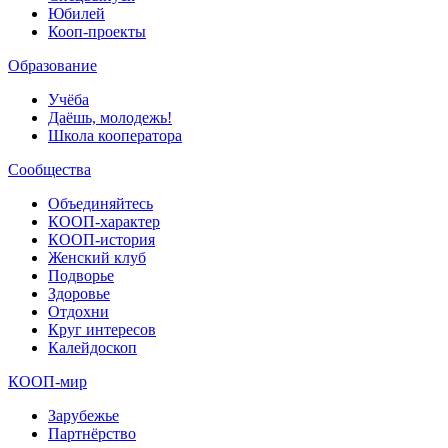
Юбилей
Кооп-проекты
Образование
Учёба
Даёшь, молодежь!
Школа кооператора
Сообщества
Объединяйтесь
КООП-характер
КООП-история
Женский клуб
Подворье
Здоровье
Отдохни
Круг интересов
Калейдоскоп
КООП-мир
Зарубежье
Партнёрство