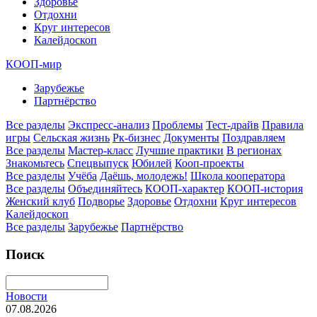
Здоровье
Отдохни
Круг интересов
Калейдоскоп
КООП-мир
Зарубежье
Партнёрство
Все разделы
Экспресс-анализ
Проблемы
Тест-драйв
Правила
игры
Сельская жизнь
Рк-бизнес
Документы
Поздравляем
Все разделы
Мастер-класс
Лучшие практики
В регионах
Знакомьтесь
Спецвыпуск
Юбилей
Кооп-проекты
Все разделы
Учёба
Даёшь, молодежь!
Школа кооператора
Все разделы
Объединяйтесь
КООП-характер
КООП-история
Женский клуб
Подворье
Здоровье
Отдохни
Круг интересов
Калейдоскоп
Все разделы
Зарубежье
Партнёрство
Поиск
Новости
07.08.2026