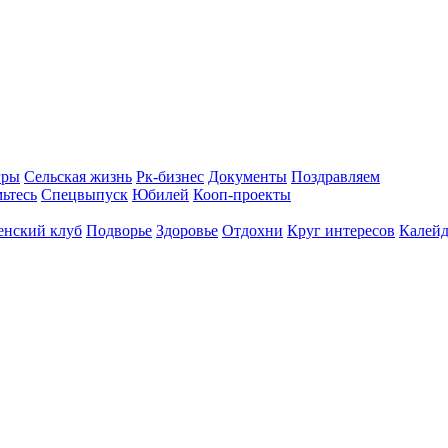
гры
Сельская жизнь
Рк-бизнес
Документы
Поздравляем
ьтесь
Спецвыпуск
Юбилей
Кооп-проекты
енский клуб
Подворье
Здоровье
Отдохни
Круг интересов
Калейд