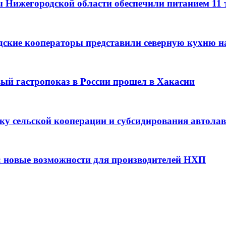
ы Нижегородской области обеспечили питанием 11
дские кооператоры представили северную кухню н
вый гастропоказ в России прошел в Хакасии
ку сельской кооперации и субсидирования автола
: новые возможности для производителей НХП