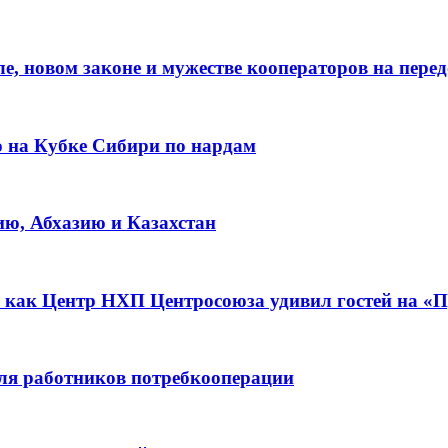
е, новом законе и мужестве кооператоров на пере
о на Кубке Сибири по нардам
ию, Абхазию и Казахстан
 как Центр НХП Центросоюза удивил гостей на «П
для работников потребкооперации