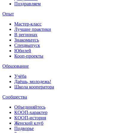
Поздравляем
Опыт
Мастер-класс
Лучшие практики
В регионах
Знакомьтесь
Спецвыпуск
Юбилей
Кооп-проекты
Образование
Учёба
Даёшь, молодежь!
Школа кооператора
Сообщества
Объединяйтесь
КООП-характер
КООП-история
Женский клуб
Подворье