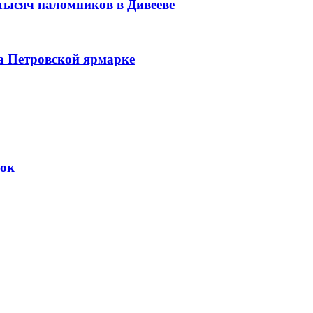
 тысяч паломников в Дивееве
а Петровской ярмарке
вок