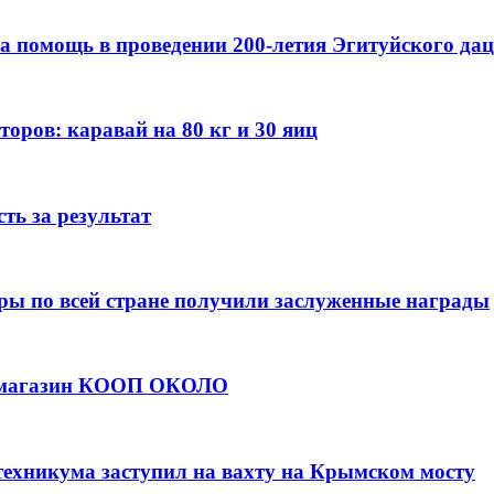
а помощь в проведении 200-летия Эгитуйского да
оров: каравай на 80 кг и 30 яиц
ть за результат
ры по всей стране получили заслуженные награды
е магазин КООП ОКОЛО
техникума заступил на вахту на Крымском мосту