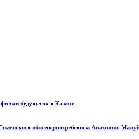
фессии будущего» в Казани
 Тюменского облсеверпотребсоюза Анатолию Мануйл