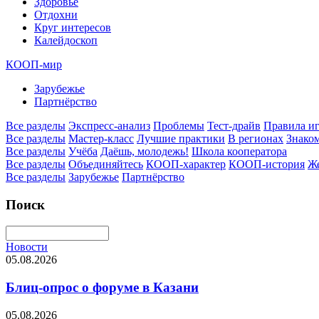
Здоровье
Отдохни
Круг интересов
Калейдоскоп
КООП-мир
Зарубежье
Партнёрство
Все разделы
Экспресс-анализ
Проблемы
Тест-драйв
Правила и
Все разделы
Мастер-класс
Лучшие практики
В регионах
Знаком
Все разделы
Учёба
Даёшь, молодежь!
Школа кооператора
Все разделы
Объединяйтесь
КООП-характер
КООП-история
Ж
Все разделы
Зарубежье
Партнёрство
Поиск
Новости
05.08.2026
Блиц-опрос о форуме в Казани
05.08.2026