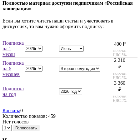
Полностью материал доступен подписчикам «Российская
кооперация»
Если вы хотите читать наши статьи и участвовать в
дискуссиях, то вам нужно оформить подписку:
Подписка
400 ₽
на 1
включая
месяц
НДС 5%
2 210
Подписка
₽
на 6
включая
месяцев
НДС 5%
3 360
Подписка
₽
на год
включая
НДС 5%
Корзина
0
Количество показов: 459
Нет голосов
Голосовать