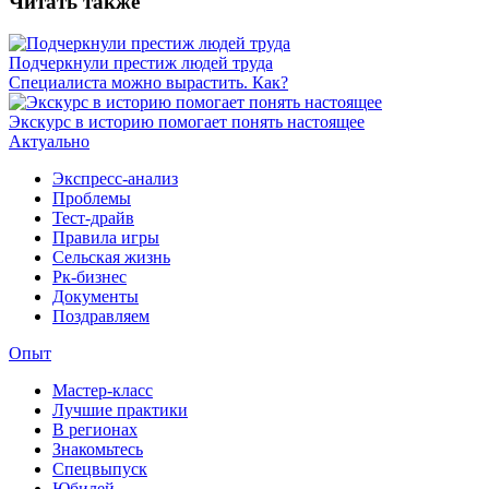
Читать также
Подчеркнули престиж людей труда
Специалиста можно вырастить. Как?
Экскурс в историю помогает понять настоящее
Актуально
Экспресс-анализ
Проблемы
Тест-драйв
Правила игры
Сельская жизнь
Рк-бизнес
Документы
Поздравляем
Опыт
Мастер-класс
Лучшие практики
В регионах
Знакомьтесь
Спецвыпуск
Юбилей