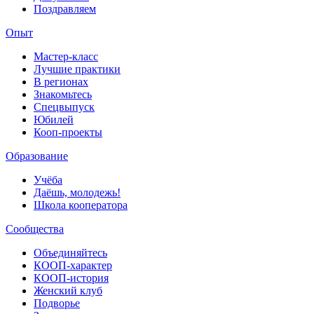
Поздравляем
Опыт
Мастер-класс
Лучшие практики
В регионах
Знакомьтесь
Спецвыпуск
Юбилей
Кооп-проекты
Образование
Учёба
Даёшь, молодежь!
Школа кооператора
Сообщества
Объединяйтесь
КООП-характер
КООП-история
Женский клуб
Подворье