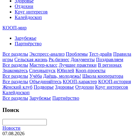
Здоровье
Отдохни
Круг интересов
Калейдоскоп
КООП-мир
Зарубежье
Партнёрство
Все разделы
Экспресс-анализ
Проблемы
Тест-драйв
Правила
игры
Сельская жизнь
Рк-бизнес
Документы
Поздравляем
Все разделы
Мастер-класс
Лучшие практики
В регионах
Знакомьтесь
Спецвыпуск
Юбилей
Кооп-проекты
Все разделы
Учёба
Даёшь, молодежь!
Школа кооператора
Все разделы
Объединяйтесь
КООП-характер
КООП-история
Женский клуб
Подворье
Здоровье
Отдохни
Круг интересов
Калейдоскоп
Все разделы
Зарубежье
Партнёрство
Поиск
Новости
07.08.2026