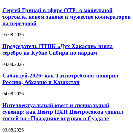
Сергей Грицай в эфире ОТР: о мобильной
торговле, новом законе и мужестве кооператоров
на передовой
05.08.2026
Председатель ПТПК «Дух Хакасии» взяла
серебро на Кубке Сибири по нардам
04.08.2026
Сабантуй-2026: как Татпотребсоюз покорил
Россию, Абхазию и Казахстан
04.08.2026
Интеллектуальный квест и специальный
сувенир: как Центр НХП Центросоюза удивил
гостей на «Празднике огурца» в Суздале
03.08.2026