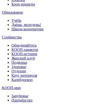
Кооп-проекты
Образование
Учёба
Даёшь, молодежь!
Школа кооператора
Сообщества
Объединяйтесь
КООП-характер
КООП-история
Женский клуб
Подворье
Здоровье
Отдохни
Круг интересов
Калейдоскоп
КООП-мир
Зарубежье
Партнёрство