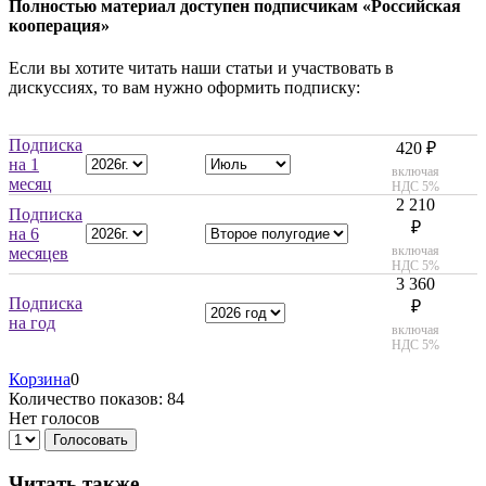
Полностью материал доступен подписчикам «Российская
кооперация»
Если вы хотите читать наши статьи и участвовать в
дискуссиях, то вам нужно оформить подписку:
Подписка
420 ₽
на 1
включая
месяц
НДС 5%
2 210
Подписка
₽
на 6
включая
месяцев
НДС 5%
3 360
Подписка
₽
на год
включая
НДС 5%
Корзина
0
Количество показов: 84
Нет голосов
Голосовать
Читать также