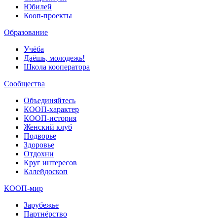
Юбилей
Кооп-проекты
Образование
Учёба
Даёшь, молодежь!
Школа кооператора
Сообщества
Объединяйтесь
КООП-характер
КООП-история
Женский клуб
Подворье
Здоровье
Отдохни
Круг интересов
Калейдоскоп
КООП-мир
Зарубежье
Партнёрство