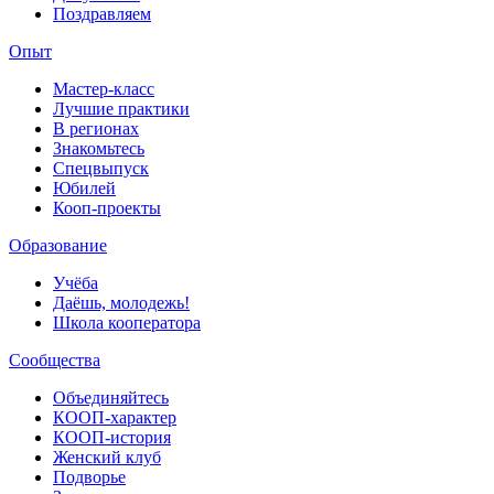
Поздравляем
Опыт
Мастер-класс
Лучшие практики
В регионах
Знакомьтесь
Спецвыпуск
Юбилей
Кооп-проекты
Образование
Учёба
Даёшь, молодежь!
Школа кооператора
Сообщества
Объединяйтесь
КООП-характер
КООП-история
Женский клуб
Подворье