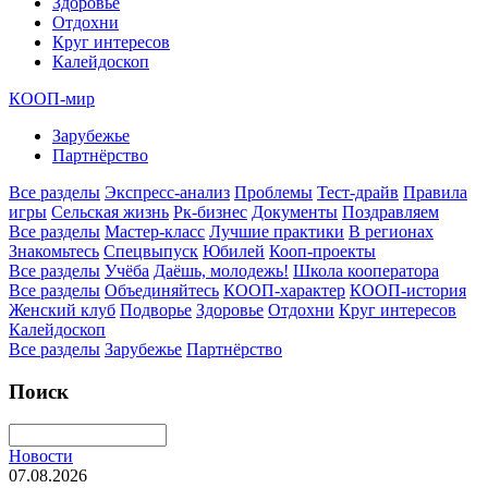
Здоровье
Отдохни
Круг интересов
Калейдоскоп
КООП-мир
Зарубежье
Партнёрство
Все разделы
Экспресс-анализ
Проблемы
Тест-драйв
Правила
игры
Сельская жизнь
Рк-бизнес
Документы
Поздравляем
Все разделы
Мастер-класс
Лучшие практики
В регионах
Знакомьтесь
Спецвыпуск
Юбилей
Кооп-проекты
Все разделы
Учёба
Даёшь, молодежь!
Школа кооператора
Все разделы
Объединяйтесь
КООП-характер
КООП-история
Женский клуб
Подворье
Здоровье
Отдохни
Круг интересов
Калейдоскоп
Все разделы
Зарубежье
Партнёрство
Поиск
Новости
07.08.2026