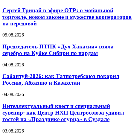
Сергей Грицай в эфире ОТР: о мобильной
торговле, новом законе и мужестве кооператоров
на передовой
05.08.2026
Председатель ПТПК «Дух Хакасии» взяла
серебро на Кубке Сибири по нардам
04.08.2026
Сабантуй-2026: как Татпотребсоюз покорил
Россию, Абхазию и Казахстан
04.08.2026
Интеллектуальный квест и специальный
сувенир: как Центр НХП Центросоюза удивил
гостей на «Празднике огурца» в Суздале
03.08.2026