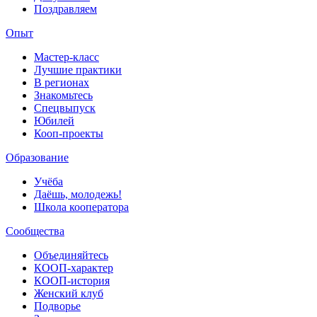
Поздравляем
Опыт
Мастер-класс
Лучшие практики
В регионах
Знакомьтесь
Спецвыпуск
Юбилей
Кооп-проекты
Образование
Учёба
Даёшь, молодежь!
Школа кооператора
Сообщества
Объединяйтесь
КООП-характер
КООП-история
Женский клуб
Подворье