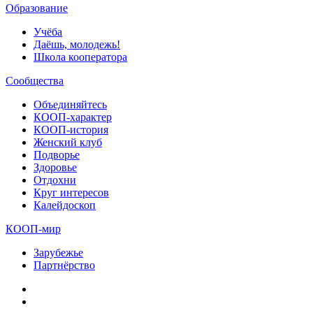
Образование
Учёба
Даёшь, молодежь!
Школа кооператора
Сообщества
Объединяйтесь
КООП-характер
КООП-история
Женский клуб
Подворье
Здоровье
Отдохни
Круг интересов
Калейдоскоп
КООП-мир
Зарубежье
Партнёрство