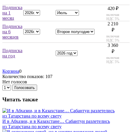
Подписка
420 ₽
на 1
включая
месяц
НДС 5%
2 210
Подписка
₽
на 6
включая
месяцев
НДС 5%
3 360
Подписка
₽
на год
включая
НДС 5%
Корзина
0
Количество показов: 107
Нет голосов
Голосовать
Читать также
И в Абхазии, и в Казахстане… Сабантуи разлетелись
из Татарстана по всему свету