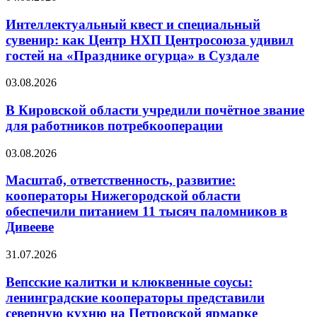
Интеллектуальный квест и специальный
сувенир: как Центр НХП Центросоюза удивил
гостей на «Празднике огурца» в Суздале
03.08.2026
В Кировской области учредили почётное звание
для работников потребкооперации
03.08.2026
Масштаб, ответственность, развитие:
кооператоры Нижегородской области
обеспечили питанием 11 тысяч паломников в
Дивееве
31.07.2026
Вепсские калитки и клюквенные соусы:
ленинградские кооператоры представили
северную кухню на Петровской ярмарке