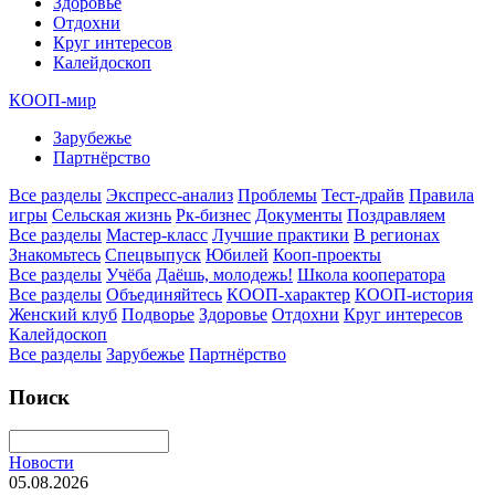
Здоровье
Отдохни
Круг интересов
Калейдоскоп
КООП-мир
Зарубежье
Партнёрство
Все разделы
Экспресс-анализ
Проблемы
Тест-драйв
Правила
игры
Сельская жизнь
Рк-бизнес
Документы
Поздравляем
Все разделы
Мастер-класс
Лучшие практики
В регионах
Знакомьтесь
Спецвыпуск
Юбилей
Кооп-проекты
Все разделы
Учёба
Даёшь, молодежь!
Школа кооператора
Все разделы
Объединяйтесь
КООП-характер
КООП-история
Женский клуб
Подворье
Здоровье
Отдохни
Круг интересов
Калейдоскоп
Все разделы
Зарубежье
Партнёрство
Поиск
Новости
05.08.2026